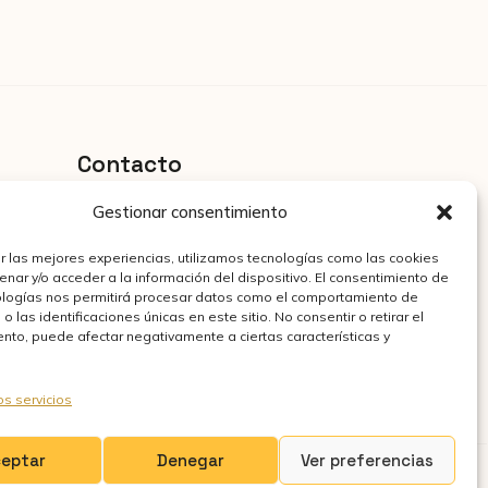
Contacto
Ofertas laborales
Gestionar consentimiento
Envía tu CV
r las mejores experiencias, utilizamos tecnologías como las cookies
nar y/o acceder a la información del dispositivo. El consentimiento de
Oficinas
ologías nos permitirá procesar datos como el comportamiento de
 las identificaciones únicas en este sitio. No consentir o retirar el
Contacta con nosotros
nto, puede afectar negativamente a ciertas características y
os servicios
ceptar
Denegar
Ver preferencias