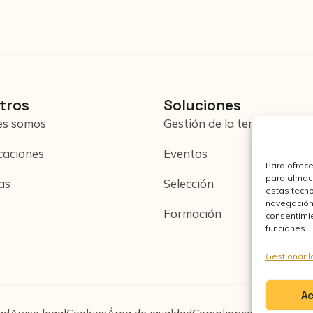
tros
Soluciones
es somos
Gestión de la temporalidad
icaciones
Eventos
Para ofrece
para almace
as
Selección
estas tecn
navegación o
Formación
consentimie
funciones.
Gestionar l
A