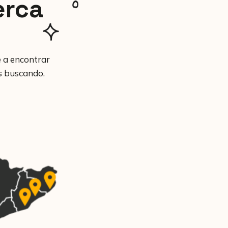
erca
 a encontrar
s buscando.